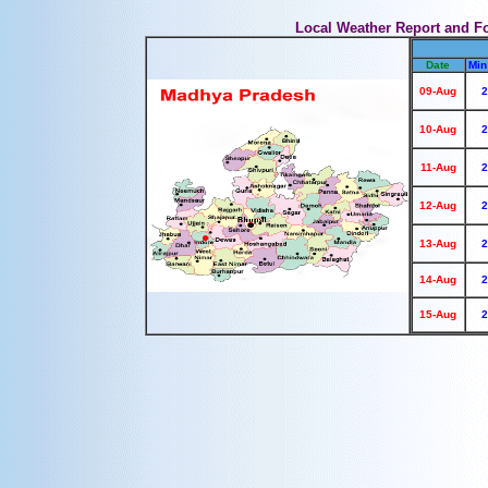
Local Weather Report and F
Date
Min
09-Aug
2
10-Aug
2
11-Aug
2
12-Aug
2
13-Aug
2
14-Aug
2
15-Aug
2