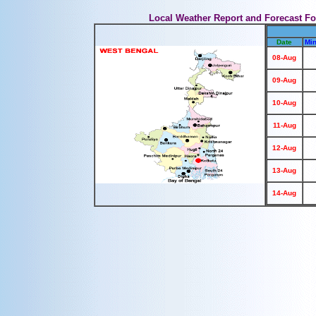
Local Weather Report and Forecast Fo
Date
Mi
08-Aug
09-Aug
10-Aug
11-Aug
12-Aug
13-Aug
14-Aug