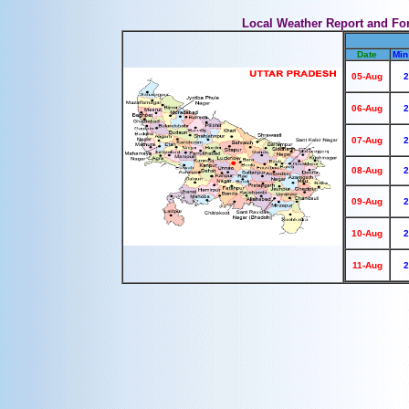
Local Weather Report and Fo
Date
Min
05-Aug
2
06-Aug
2
07-Aug
2
08-Aug
2
09-Aug
2
10-Aug
2
11-Aug
2